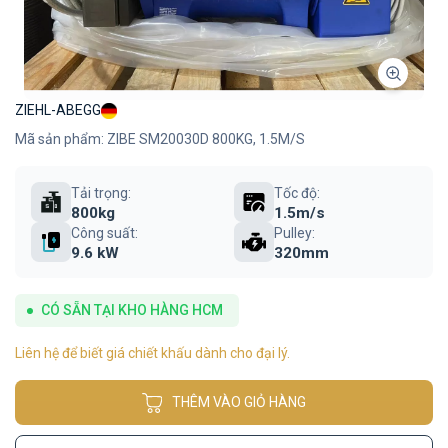
ZIEHL-ABEGG
Mã sản phẩm: ZIBE SM20030D 800KG, 1.5M/S
Tải trọng:
Tốc độ:
800kg
1.5m/s
Công suất:
Pulley:
9.6 kW
320mm
CÓ SẴN TẠI KHO HÀNG HCM
Liên hệ để biết giá chiết khấu dành cho đại lý.
THÊM VÀO GIỎ HÀNG