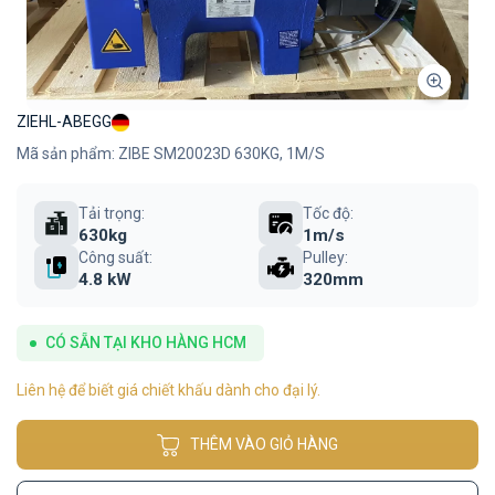
ZIEHL-ABEGG
Mã sản phẩm: ZIBE SM20023D 630KG, 1M/S
Tải trọng:
Tốc độ:
630kg
1m/s
Công suất:
Pulley:
4.8 kW
320mm
CÓ SẴN TẠI KHO HÀNG HCM
Liên hệ để biết giá chiết khấu dành cho đại lý.
THÊM VÀO GIỎ HÀNG