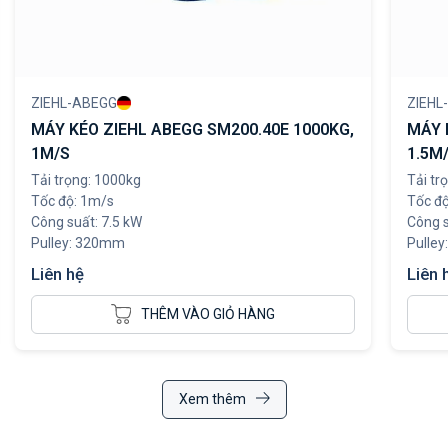
ZIEHL-ABEGG
ZIEHL
MÁY KÉO ZIEHL ABEGG SM200.40E 1000KG,
MÁY 
1M/S
1.5M
Tải trọng: 1000kg
Tải tr
Tốc độ: 1m/s
Tốc độ
Công suất: 7.5 kW
Công s
Pulley: 320mm
Pulle
Liên hệ
Liên 
THÊM VÀO GIỎ HÀNG
Xem thêm