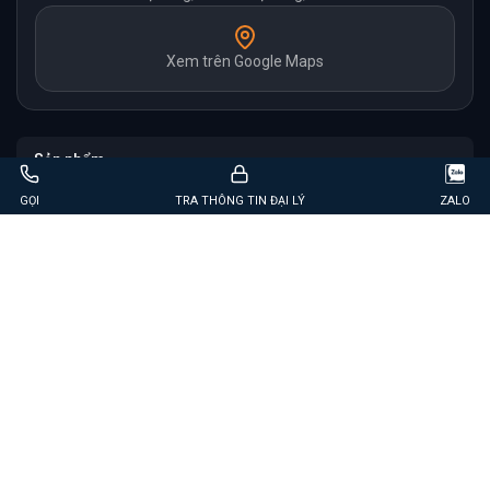
Xem trên Google Maps
Sản phẩm
GỌI
TRA THÔNG TIN ĐẠI LÝ
ZALO
Thương hiệu
Hỗ trợ
© 2026 Thuận Anh Elevator. All Rights Reserved
Developed By
Website24H
.