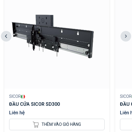
SICOR
SICOR
ĐẦU CỬA SICOR SD300
ĐẦU 
Liên hệ
Liên 
THÊM VÀO GIỎ HÀNG