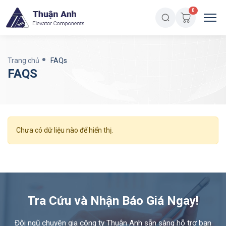
0
Trang chủ
FAQs
FAQS
Chưa có dữ liệu nào để hiển thị.
Tra Cứu và Nhận Báo Giá Ngay!
Đội ngũ chuyên gia công ty Thuận Anh sẵn sàng hỗ trợ bạn