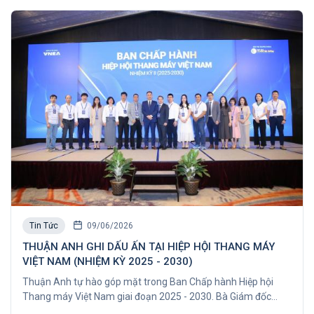
Tin Tức
09/06/2026
THUẬN ANH GHI DẤU ẤN TẠI HIỆP HỘI THANG MÁY
VIỆT NAM (NHIỆM KỲ 2025 - 2030)
Thuận Anh tự hào góp mặt trong Ban Chấp hành Hiệp hội
Thang máy Việt Nam giai đoạn 2025 - 2030. Bà Giám đốc
Nguyễn Thị Ngọc Lan chính thức đại diện khu vực TP.HCM.