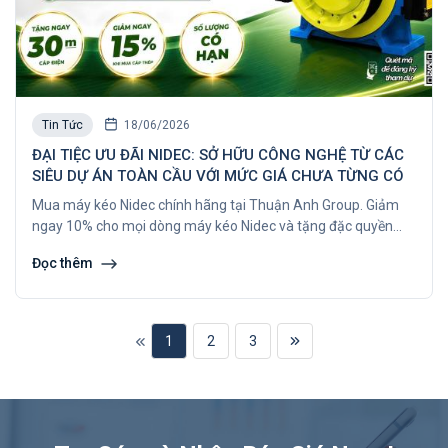
Tin Tức
18/06/2026
ĐẠI TIỆC ƯU ĐÃI NIDEC: SỞ HỮU CÔNG NGHỆ TỪ CÁC
SIÊU DỰ ÁN TOÀN CẦU VỚI MỨC GIÁ CHƯA TỪNG CÓ
Mua máy kéo Nidec chính hãng tại Thuận Anh Group. Giảm
ngay 10% cho mọi dòng máy kéo Nidec và tặng đặc quyền
Early Bird vật tư linh kiện Châu Âu. Xem chi tiết ngay
Đọc thêm
1
2
3