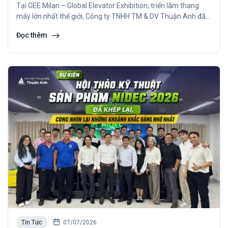
Tại GEE Milan – Global Elevator Exhibition, triển lãm thang
máy lớn nhất thế giới, Công ty TNHH TM & DV Thuận Anh đã
chính thức tiếp tục ký kết thỏa thuận hợp tác chiến lược cùng
Đọc thêm
Sicor (Italy).
Tin Tức
07/07/2026