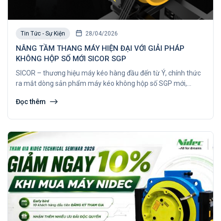
Tin Tức - Sự Kiện
28/04/2026
NÂNG TẦM THANG MÁY HIỆN ĐẠI VỚI GIẢI PHÁP
KHÔNG HỘP SỐ MỚI SICOR SGP
SICOR – thương hiệu máy kéo hàng đầu đến từ Ý, chính thức
ra mắt dòng sản phẩm máy kéo không hộp số SGP mới,
mang đến giải pháp nâng cấp toàn diện cho các hệ thống
Đọc thêm
thang máy.