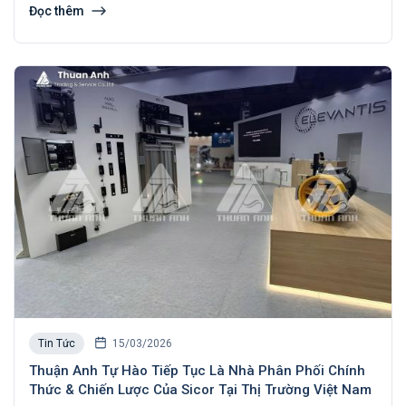
Đọc thêm
Xem chi tiết
Tin Tức
15/03/2026
Thuận Anh Tự Hào Tiếp Tục Là Nhà Phân Phối Chính
Thức & Chiến Lược Của Sicor Tại Thị Trường Việt Nam