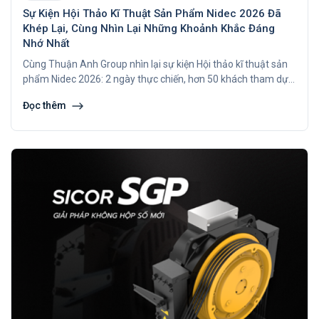
Sự Kiện Hội Thảo Kĩ Thuật Sản Phẩm Nidec 2026 Đã
Khép Lại, Cùng Nhìn Lại Những Khoảnh Khắc Đáng
Nhớ Nhất
Cùng Thuận Anh Group nhìn lại sự kiện Hội thảo kĩ thuật sản
phẩm Nidec 2026: 2 ngày thực chiến, hơn 50 khách tham dự,
trải nghiệm trực tiếp công nghệ máy kéo Nidec Nhật Bản và
Đọc thêm
các sản phẩm đến từ Châu Âu. Xem chi tiết ngay