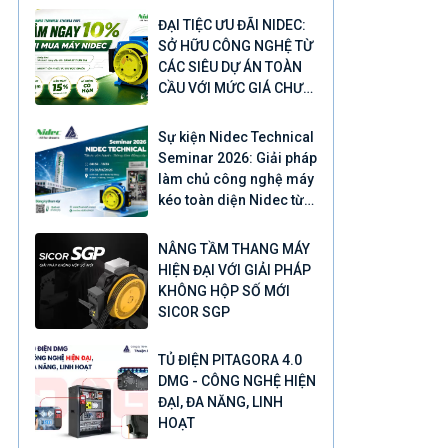
ĐẠI TIỆC ƯU ĐÃI NIDEC:
SỞ HỮU CÔNG NGHỆ TỪ
CÁC SIÊU DỰ ÁN TOÀN
CẦU VỚI MỨC GIÁ CHƯA
TỪNG CÓ
Sự kiện Nidec Technical
Seminar 2026: Giải pháp
làm chủ công nghệ máy
kéo toàn diện Nidec từ
Nhật Bản
NÂNG TẦM THANG MÁY
HIỆN ĐẠI VỚI GIẢI PHÁP
KHÔNG HỘP SỐ MỚI
SICOR SGP
TỦ ĐIỆN PITAGORA 4.0
DMG - CÔNG NGHỆ HIỆN
ĐẠI, ĐA NĂNG, LINH
HOẠT