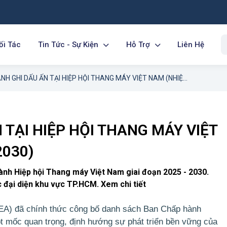
ối Tác
Tin Tức - Sự Kiện
Hỗ Trợ
Liên Hệ
THUẬN ANH GHI DẤU ẤN TẠI HIỆP HỘI THANG MÁY VIỆT NAM (NHIỆM KỲ 2025 - 2030)
TẠI HIỆP HỘI THANG MÁY VIỆT
2030)
nh Hiệp hội Thang máy Việt Nam giai đoạn 2025 - 2030.
 đại diện khu vực TP.HCM. Xem chi tiết
EA) đã chính thức công bố danh sách Ban Chấp hành
ột mốc quan trọng, định hướng sự phát triển bền vững của