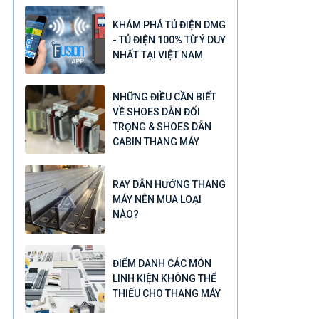
KHÁM PHÁ TỦ ĐIỆN DMG
- TỦ ĐIỆN 100% TỪ Ý DUY
NHẤT TẠI VIỆT NAM
NHỮNG ĐIỀU CẦN BIẾT
VỀ SHOES DẪN ĐỐI
TRỌNG & SHOES DẪN
CABIN THANG MÁY
RAY DẪN HƯỚNG THANG
MÁY NÊN MUA LOẠI
NÀO?
ĐIỂM DANH CÁC MÓN
LINH KIỆN KHÔNG THỂ
THIẾU CHO THANG MÁY