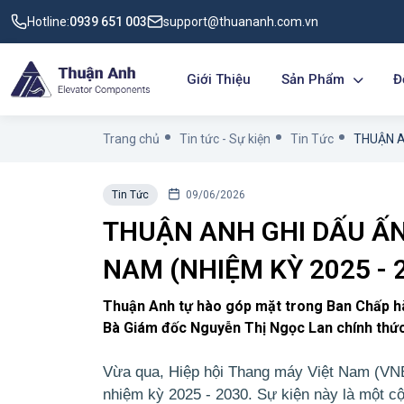
Hotline:
0939 651 003
support@thuananh.com.vn
Giới Thiệu
Sản Phẩm
Đ
Trang chủ
Tin tức - Sự kiện
Tin Tức
Tin Tức
09/06/2026
THUẬN ANH GHI DẤU ẤN 
NAM (NHIỆM KỲ 2025 - 
Thuận Anh tự hào góp mặt trong Ban Chấp hà
Bà Giám đốc Nguyễn Thị Ngọc Lan chính thức
Vừa qua, Hiệp hội Thang máy Việt Nam (VN
nhiệm kỳ 2025 - 2030. Sự kiện này là một c