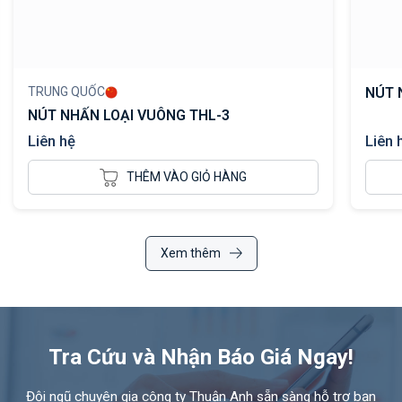
TRUNG QUỐC
NÚT 
NÚT NHẤN LOẠI VUÔNG THL-3
Liên hệ
Liên 
THÊM VÀO GIỎ HÀNG
Xem thêm
Tra Cứu và Nhận Báo Giá Ngay!
Đội ngũ chuyên gia công ty Thuận Anh sẵn sàng hỗ trợ bạn