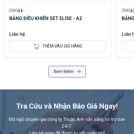
DMG
DMG
BẢNG ĐIỀU KHIỂN SET ELISE - A2
BẢNG
Liên hệ
Liên 
THÊM VÀO GIỎ HÀNG
Xem thêm
Tra Cứu và Nhận Báo Giá Ngay!
Đội ngũ chuyên gia công ty Thuận Anh sẵn sàng hỗ trợ bạn
24/7.
Liên hệ ngay để được tư vấn miễn phí!