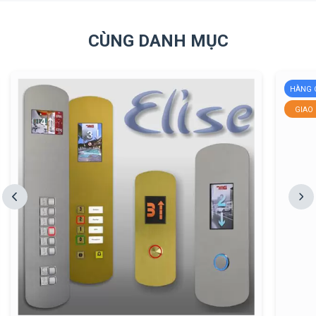
CÙNG DANH MỤC
HÀNG 
GIAO