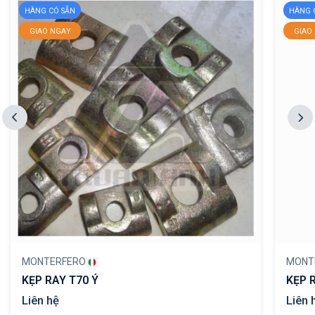
HÀNG CÓ SẴN
HÀNG 
GIAO NGAY
GIAO
MONTERFERO
MONT
KẸP RAY T70 Ý
KẸP 
Liên hệ
Liên 