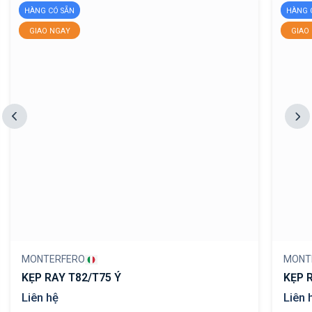
HÀNG CÓ SẴN
HÀNG 
GIAO NGAY
GIAO
MONTERFERO
MONT
KẸP RAY T82/T75 Ý
KẸP 
Liên hệ
Liên 