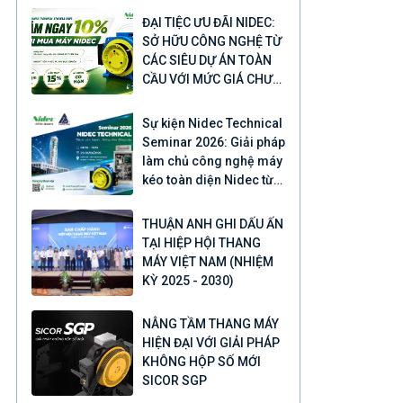
ĐẠI TIỆC ƯU ĐÃI NIDEC:
SỞ HỮU CÔNG NGHỆ TỪ
CÁC SIÊU DỰ ÁN TOÀN
CẦU VỚI MỨC GIÁ CHƯA
TỪNG CÓ
Sự kiện Nidec Technical
Seminar 2026: Giải pháp
làm chủ công nghệ máy
kéo toàn diện Nidec từ
Nhật Bản
THUẬN ANH GHI DẤU ẤN
TẠI HIỆP HỘI THANG
MÁY VIỆT NAM (NHIỆM
KỲ 2025 - 2030)
NÂNG TẦM THANG MÁY
HIỆN ĐẠI VỚI GIẢI PHÁP
KHÔNG HỘP SỐ MỚI
SICOR SGP