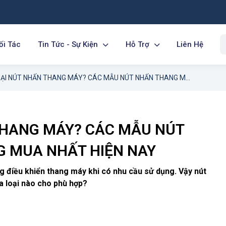
ối Tác
Tin Tức - Sự Kiện
Hỗ Trợ
Liên Hệ
PHÂN LOẠI NÚT NHẤN THANG MÁY? CÁC MẪU NÚT NHẤN THANG MÁY ĐÁNG MUA NHẤT HIỆN NAY
THANG MÁY? CÁC MẪU NÚT
 MUA NHẤT HIỆN NAY
ng điều khiển thang máy khi có nhu cầu sử dụng. Vậy nút
a loại nào cho phù hợp?