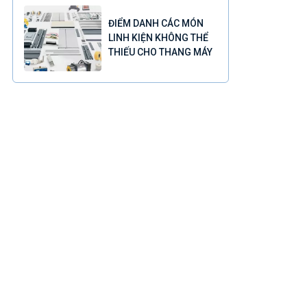
ĐIỂM DANH CÁC MÓN
LINH KIỆN KHÔNG THỂ
THIẾU CHO THANG MÁY