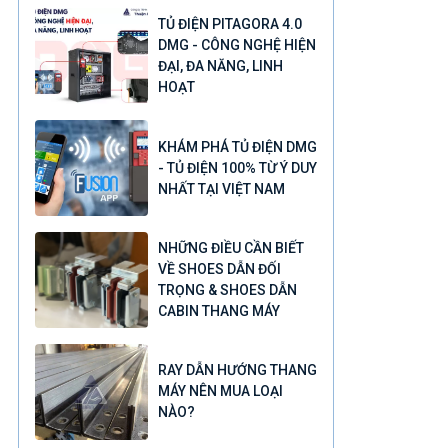
TỦ ĐIỆN PITAGORA 4.0
DMG - CÔNG NGHỆ HIỆN
ĐẠI, ĐA NĂNG, LINH
HOẠT
KHÁM PHÁ TỦ ĐIỆN DMG
- TỦ ĐIỆN 100% TỪ Ý DUY
NHẤT TẠI VIỆT NAM
NHỮNG ĐIỀU CẦN BIẾT
VỀ SHOES DẪN ĐỐI
TRỌNG & SHOES DẪN
CABIN THANG MÁY
RAY DẪN HƯỚNG THANG
MÁY NÊN MUA LOẠI
NÀO?