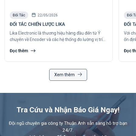
Đối Tác
22/05/2026
Đối T
ĐỐI TÁC CHIẾN LƯỢC LIKA
ĐỐI 
Lika Electronic là thương hiệu hàng đầu đến từ Ý
Với ch
chuyên về Encoder và các hệ thống đo lường vị trí
ổn địn
có độ chính xác cao.
lựa ch
Đọc thêm
Đọc t
hiện đ
Xem thêm
Tra Cứu và Nhận Báo Giá Ngay!
Đội ngũ chuyên gia công ty Thuận Anh sẵn sàng hỗ trợ bạn
24/7.