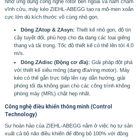
Nhờ ứng dụng công nghệ rotor bên ngoài và nam châm
vĩnh cửu, máy kéo ZIEHL-ABEGG tạo ra mô-men xoắn
cực lớn dù kích thước vô cùng nhỏ gọn.
Dòng ZAtop & ZAsyn:
Thiết kế nhỏ gọn, độ tin
cậy tuyệt đối, phù hợp cho đa dạng các loại giếng
thang và tải trọng. Tốc độ thiết kế có thể lên tới 4.0
m/s.
Dòng ZAdisc (Động cơ đĩa):
Giải pháp đột phá
với thiết kế siêu mỏng (dạng đĩa/ring motor). Máy
kéo có thể gắn trực tiếp lên ray dẫn hướng, giải
phóng tối đa không gian cho các công trình không
phòng máy (MRL) chật hẹp nhất.
Công nghệ điều khiển thông minh (Control
Technology)
Sự hoàn hảo của ZIEHL-ABEGG nằm ở việc họ tự sản
xuất cả bộ não điều khiển để đồng bộ 100% với động