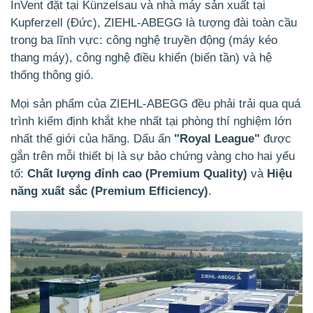
InVent đặt tại Künzelsau và nhà máy sản xuất tại
Kupferzell (Đức), ZIEHL-ABEGG là tượng đài toàn cầu
trong ba lĩnh vực: công nghệ truyền động (máy kéo
thang máy), công nghệ điều khiển (biến tần) và hệ
thống thông gió.
Mọi sản phẩm của ZIEHL-ABEGG đều phải trải qua quá
trình kiểm định khắt khe nhất tại phòng thí nghiệm lớn
nhất thế giới của hãng. Dấu ấn
"Royal League"
được
gắn trên mỗi thiết bị là sự bảo chứng vàng cho hai yếu
tố:
Chất lượng đỉnh cao (Premium Quality)
và
Hiệu
năng xuất sắc (Premium Efficiency)
.