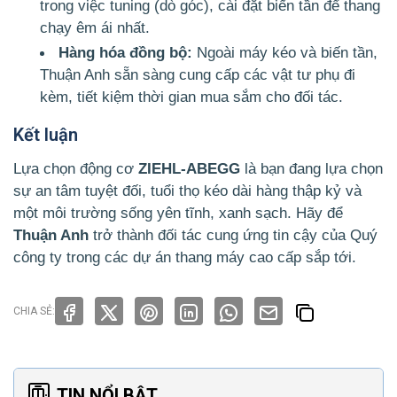
trong việc tuning (dò góc), cài đặt biến tần để thang
chạy êm ái nhất.
Hàng hóa đồng bộ:
Ngoài máy kéo và biến tần,
Thuận Anh sẵn sàng cung cấp các vật tư phụ đi
kèm, tiết kiệm thời gian mua sắm cho đối tác.
Kết luận
Lựa chọn động cơ
ZIEHL-ABEGG
là bạn đang lựa chọn
sự an tâm tuyệt đối, tuổi thọ kéo dài hàng thập kỷ và
một môi trường sống yên tĩnh, xanh sạch. Hãy để
Thuận Anh
trở thành đối tác cung ứng tin cậy của Quý
công ty trong các dự án thang máy cao cấp sắp tới.
CHIA SẺ:
TIN NỔI BẬT