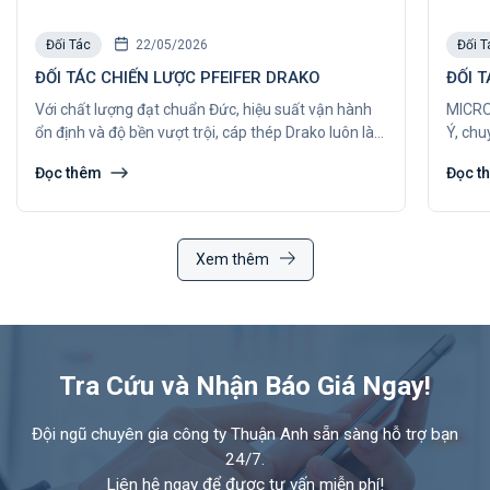
Đối Tác
22/05/2026
Đối T
ĐỐI TÁC CHIẾN LƯỢC PFEIFER DRAKO
ĐỐI 
Với chất lượng đạt chuẩn Đức, hiệu suất vận hành
MICRO
ổn định và độ bền vượt trội, cáp thép Drako luôn là
Ý, chu
lựa chọn đáng tin cậy cho các hệ thống thang máy
quang
Đọc thêm
Đọc t
hiện đại trên toàn cầu.
Xem thêm
Tra Cứu và Nhận Báo Giá Ngay!
Đội ngũ chuyên gia công ty Thuận Anh sẵn sàng hỗ trợ bạn
24/7.
Liên hệ ngay để được tư vấn miễn phí!