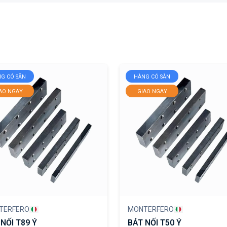
G CÓ SẴN
HÀNG CÓ SẴN
AO NGAY
GIAO NGAY
TERFERO
MONTERFERO
NỐI T89 Ý
BÁT NỐI T50 Ý