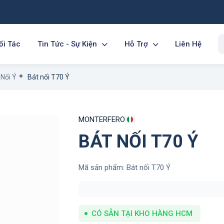
ối Tác
Tin Tức - Sự Kiện
Hỗ Trợ
Liên Hệ
 Nối Ý
Bát nối T70 Ý
MONTERFERO
BÁT NỐI T70 Ý
Mã sản phẩm: Bát nối T70 Ý
CÓ SẴN TẠI KHO HÀNG HCM