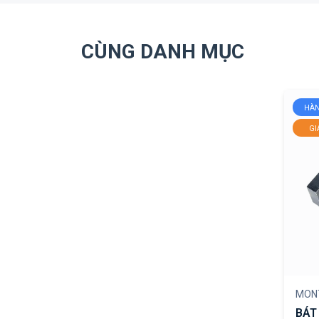
CÙNG DANH MỤC
HÀN
GI
MON
BÁT 