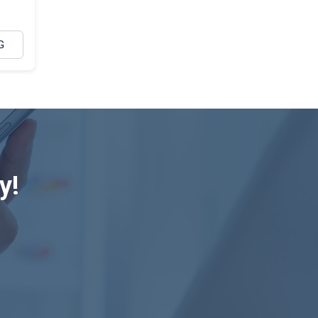
G
y!
.