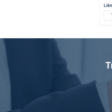
Liê
T