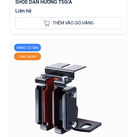
SHOE DẪN HƯỚNG T50/A
Liên hệ
THÊM VÀO GIỎ HÀNG
HÀNG CÓ SẴN
GIAO NGAY