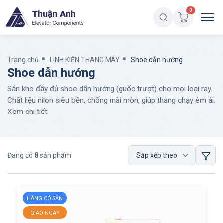
0
Trang chủ
LINH KIỆN THANG MÁY
Shoe dẫn hướng
Shoe dẫn hướng
Sẵn kho đầy đủ shoe dẫn hướng (guốc trượt) cho mọi loại ray.
Chất liệu nilon siêu bền, chống mài mòn, giúp thang chạy êm ái.
Xem chi tiết
Đang có
8
sản phẩm
HÀNG CÓ SẴN
GIAO NGAY