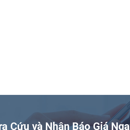
ra Cứu và Nhận Báo Giá Nga