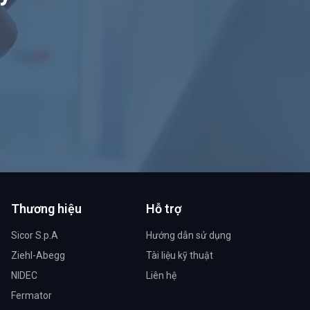
.
Thương hiệu
Hỗ trợ
Sicor S.p.A
Hướng dẫn sử dụng
Ziehl-Abegg
Tài liệu kỹ thuật
NIDEC
Liên hệ
Fermator