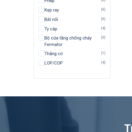
Philip
(0)
Kẹp ray
(6)
Bát nối
(6)
Ty cáp
(4)
Bộ cửa tầng chống cháy
(0)
Fermator
Thắng cơ
(1)
LOP/COP
(4)
T