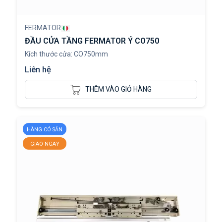
FERMATOR
ĐẦU CỬA TẦNG FERMATOR Ý CO750
Kích thước cửa: CO750mm
Liên hệ
THÊM VÀO GIỎ HÀNG
HÀNG CÓ SẴN
GIAO NGAY