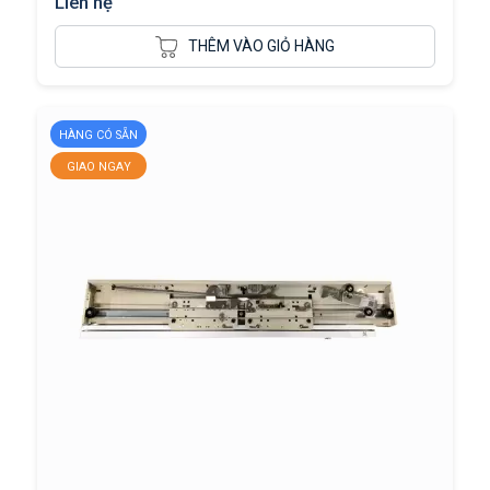
Liên hệ
THÊM VÀO GIỎ HÀNG
HÀNG CÓ SẴN
GIAO NGAY