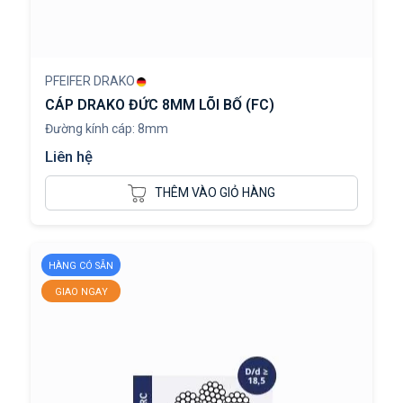
PFEIFER DRAKO
CÁP DRAKO ĐỨC 8MM LÕI BỐ (FC)
Đường kính cáp: 8mm
Liên hệ
THÊM VÀO GIỎ HÀNG
HÀNG CÓ SẴN
GIAO NGAY